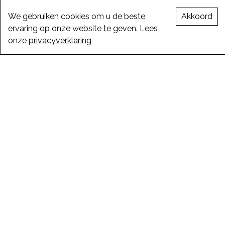
We gebruiken cookies om u de beste
Akkoord
ervaring op onze website te geven. Lees
onze
privacyverklaring
Sirocco Gevelreno
TYPE
LOCATIE
JAAR
Appartementen
Knokke
2022