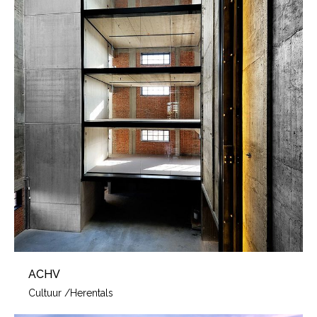
ACHV
Cultuur
/
Herentals